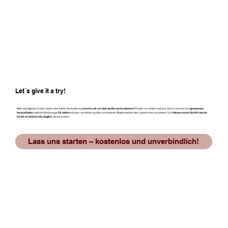
Let´s give it a try!
Mein wichtigstes Credo: Lieber eine kleine Veränderung
starten, als nur über große nachzudenken
! Probier' es einfach mal aus. Nur so können wir
gemeinsam
herausfinden
, welche Werkzeuge
Dir helfen
können, um mit den großen und kleinen Stolpersteinen des Lebens klarzukommen. Und
diesen ersten Schritt mache
ich Dir so einfach wie möglich
. Versprochen!
Lass uns starten – kostenlos und unverbindlich!