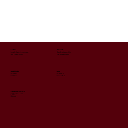
Anschrift
Kontakt
Kapellenstrasse 48A
kontakt@gutesleben.coach
40670 Meerbusch
+49 171 410 36 15
Social Media
Legal
Instagram
Impressum
Facebook
Datenschutz
Business Coaching?
peggyclauss.com
LinkedIn