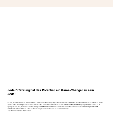
Jede Erfahrung hat das Potential, ein Game-Changer zu sein.
Jede!
Ich weiß, manchmal fordert uns das Leben heraus. Ich habe erlebt, wie es ist, Erfolg zu haben und auch vermeintlich zu scheitern. Ich weiß, wie es sich anfühlt, an den
eigenen
hohen Erwartungen
oder an denen anderer fast zu zerbrechen. Und auch: wie es dank
professioneller Unterstützung
möglich ist, diese Erfahrung als
Sprungbrett zu nutzen, das Ruder zu drehen, die eigenen
Bedürfnisse und Stärken
zu entdecken und weiterzuentwickeln. Um sich
stärker, gesünder und
zufriedener
wieder kopfüber ins Leben zu stürzen. Und genau dabei unterstütze ich heute meine Kunden.
Auch
Du hast ein Gutes Leben
verdient!