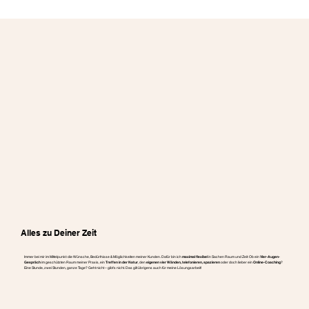
Alles zu Deiner Zeit
Immer bei mir im Mittelpunkt: die Wünsche, Bedürfnisse & Möglichkeiten meiner Kunden. Dafür bin ich
maximal flexibel
in Sachen Raum und Zeit: Ob ein
Vier-Augen-
Gespräch
im geschützten Raum meiner Praxis, ein
Treffen in der Natur
, den
eigenen vier Wänden, telefonieren, spazieren
oder doch lieber ein
Online-Coaching
?
Eine Stunde, zwei Stunden, ganze Tage? Geht nicht – gibt's nicht. Das gilt übrigens auch für meine Lösungsarbeit!