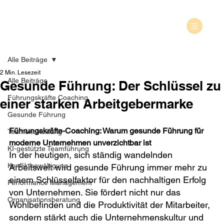
Alle Beiträge
2 Min. Lesezeit
Alle Beiträge
Gesunde Führung: Der Schlüssel zu
Führungskräfte Coaching
einer starken Arbeitgebermarke
Gesunde Führung
Führungskräfte-Coaching: Warum gesunde Führung für 
Teamentwicklung
moderne Unternehmen unverzichtbar ist 
KI-gestützte Teamführung
In der heutigen, sich ständig wandelnden 
Konfliktbewältigung
Arbeitswelt wird gesunde Führung immer mehr zu 
einem Schlüsselfaktor für den nachhaltigen Erfolg 
Performance Management
von Unternehmen. Sie fördert nicht nur das 
Organisationsberatung
Wohlbefinden und die Produktivität der Mitarbeiter, 
sondern stärkt auch die Unternehmenskultur und 